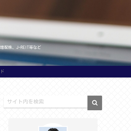
株、J-REIT等など
ード